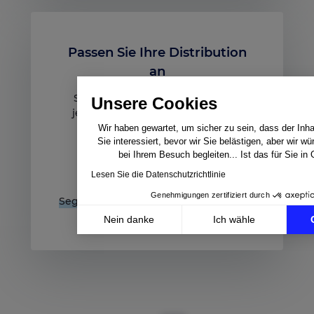
Passen Sie Ihre Distribution
an
Sie können die Produkte, die bei
Unsere Cookies
jedem Ihrer Partner sichtbar sein
sollen, gezielt auswählen oder
Wir haben gewartet, um sicher zu sein, dass der Inhal
Sie interessiert, bevor wir Sie belästigen, aber wir w
ausschließen (Marktplätze,
bei Ihrem Besuch begleiten... Ist das für Sie in
Preisvergleiche, Retargeting,
Verlinkung …) und die
Lesen Sie die Datenschutzrichtlinie
Vertriebsschritte durch
Genehmigungen zertifiziert durch
Segmentierung Ihres Produktkatalogs
automatisieren
.
Nein danke
Ich wähle
Axeptio consent
Einwilligungsmanagementplattform: Passen Sie Ihre 
Unsere Plattform ermöglicht es Ihnen, Ihre Datenschu