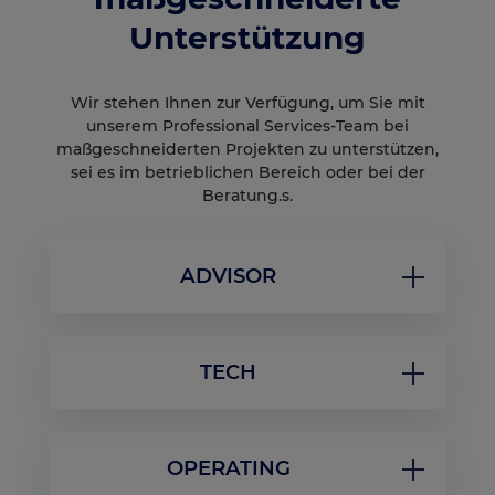
Unterstützung
Wir stehen Ihnen zur Verfügung, um Sie mit
unserem Professional Services-Team bei
maßgeschneiderten Projekten zu unterstützen,
sei es im betrieblichen Bereich oder bei der
Beratung.s.
ADVISOR
Beratung und Empfehlungen zur
Unterstützung Ihrer Projekte
TECH
Werden Sie ein Experte der Lengow-Plattform.
Beherrschen Sie alle Funktionen, beschleunigen
Anpassung an Ihre technischen
Sie die Bereitstellung von Vertriebskanälen und
Rahmenbedingungen
steigern Sie die Leistung.
OPERATING
Technisches Fachwissen, begleitet von echtem
Projektmanagement, engagierter Gestaltung