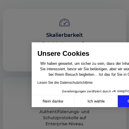
Skalierbarkeit
Entwickelt, um große
Datenmengen und
Unsere Cookies
zahlreiche Abläufe zu
verarbeiten.
Wir haben gewartet, um sicher zu sein, dass der Inhal
Sie interessiert, bevor wir Sie belästigen, aber wir w
bei Ihrem Besuch begleiten... Ist das für Sie in
Lesen Sie die Datenschutzrichtlinie
Genehmigungen zertifiziert durch
Nein danke
Ich wähle
Sicherheit
Axeptio consent
Authentifizierungs- und
Einwilligungsmanagementplattform: Passen Sie Ihre 
Schutzprotokolle auf
Unsere Plattform ermöglicht es Ihnen, Ihre Datenschu
Enterprise-Niveau.