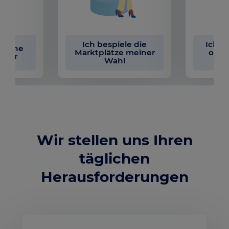
Ich bespiele die
Ich a
 meine
Marktplätze meiner
opti
tter
Wahl
Wir stellen uns Ihren
täglichen
Herausforderungen