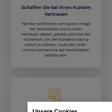
Schaffen Sie bei Ihren Kunden
Vertrauen
Händler profitieren vom guten Image
der Marktplätze und Kunden
vertrauen diesen, gerade auch bei der
Sicherheit. Um die Kundenbindung
weiter zu stärken, muss der Liefer-
und Kundenservice auf Marktplätzen
tadellos sein.
Unsere Cookies