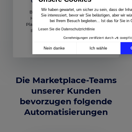
Gewinnen Sie an Effizienz
Wir haben gewartet, um sicher zu sein, dass der Inhal
Befreien Sie sich von technischen
Sie interessiert, bevor wir Sie belästigen, aber wir w
Hindernissen: Setzen Sie auf eine
bei Ihrem Besuch begleiten... Ist das für Sie in
Plattform, die Ihnen Zeit spart und es
Lesen Sie die Datenschutzrichtlinie
Ihnen ermöglicht, sich auf neuen
Online-Vertriebskanälen zu
Genehmigungen zertifiziert durch
präsentieren.
Nein danke
Ich wähle
Axeptio consent
Einwilligungsmanagementplattform: Passen Sie Ihre 
Unsere Plattform ermöglicht es Ihnen, Ihre Datenschu
Die Marketplace-Teams
unserer Kunden
bevorzugen folgende
Automatisierungen