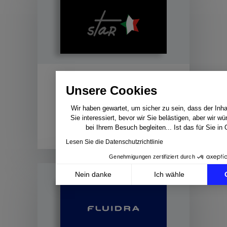
Star Srl Case Study
Unsere Cookies
Wie Star Srl sein Cross-
Wir haben gewartet, um sicher zu sein, dass der Inhal
Sie interessiert, bevor wir Sie belästigen, aber wir w
Border-E-Commerce-Geschäft
bei Ihrem Besuch begleiten... Ist das für Sie in
auf Amazon und anderen M...
Lesen Sie die Datenschutzrichtlinie
Genehmigungen zertifiziert durch
Nein danke
Ich wähle
Axeptio consent
Einwilligungsmanagementplattform: Passen Sie Ihre 
Unsere Plattform ermöglicht es Ihnen, Ihre Datenschu