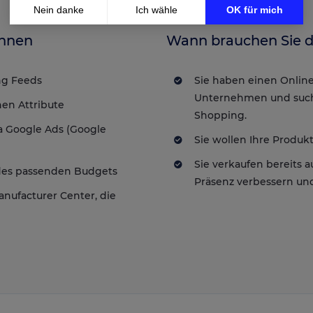
Nein danke
Ich wähle
OK für mich
Axeptio consent
Einwilligungsmanagementplattform: Passen Sie Ihre Optionen an
Ihnen
Wann brauchen Sie d
Unsere Plattform ermöglicht es Ihnen, Ihre Datenschutzeinstellungen
ng Feeds
Sie haben einen Online
Unternehmen und such
en Attribute
Shopping.
 Google Ads (Google
Sie wollen Ihre Produk
Sie verkaufen bereits
des passenden Budgets
Präsenz verbessern und 
Manufacturer Center, die