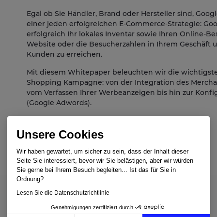
Egal ob Sie Händler, Brand oder Hersteller sind, Googl
einer jeden erfolgreichen E-Commerce-Strategie: 
erfolgreich Ihr lokales Inventar sowie Ihren Online-Be
Website oder die Besucherzahlen in Ihrem Geschäft u
Kunden zu erreichen.
Mit diesem Whitepaper beleuchten wir die wichtigste
Shopping Kampagne: von der Integration des Merchant
vom Verfassen Ihrer Werbeanzeigen bis hin zur Kon
(Google Adwords).
Unsere Cookies
Guide herunterladen
Wir haben gewartet, um sicher zu sein, dass der Inhalt dieser
Seite Sie interessiert, bevor wir Sie belästigen, aber wir würden
Sie gerne bei Ihrem Besuch begleiten... Ist das für Sie in
Ordnung?
Lesen Sie die Datenschutzrichtlinie
Genehmigungen zertifiziert durch