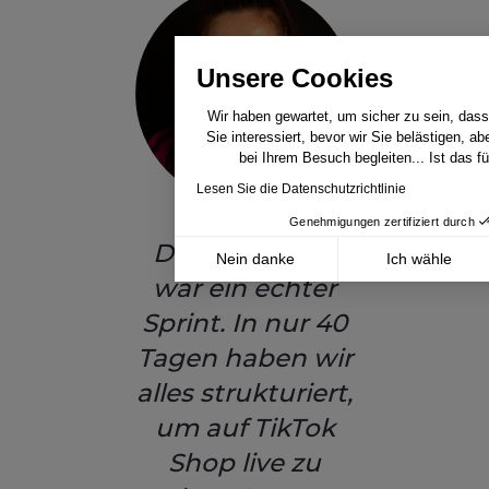
Unsere Cookies
Wir haben gewartet, um sicher zu sein, dass 
Sie interessiert, bevor wir Sie belästigen, a
bei Ihrem Besuch begleiten... Ist das f
Lesen Sie die Datenschutzrichtlinie
Genehmigungen zertifiziert durch
Dieses Projekt
Nein danke
Ich wähle
war ein echter
Axeptio consent
Einwilligungsmanagementplattform: Passen S
Sprint. In nur 40
Unsere Plattform ermöglicht es Ihnen, Ihre D
Tagen haben wir
alles strukturiert,
um auf TikTok
Shop live zu