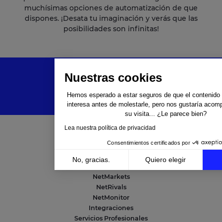
muchísimas opciones de automatización de que
dispones. ¡Desata tu imaginación y verás que las
posibilidades son infinitas!
Nuestras cookies
Hemos esperado a estar seguros de que el contenido d
interesa antes de molestarle, pero nos gustaría acom
su visita... ¿Le parece bien?
Lea nuestra política de privacidad
Consentimientos certificados por
Soluciones
No, gracias.
Quiero elegir
NetAmplify
Axeptio consent
NetMarkets
Plataforma de Gestión de Consentimiento: Personali
NetRivals
Nuestra plataforma te permite personalizar y gestion
NetMonitor
Integraciones
Servicios Profesionales