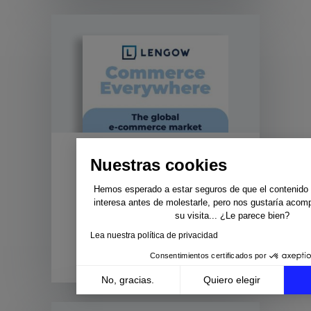
Nuestras cookies
Infografía e-commerce
cross-border
Hemos esperado a estar seguros de que el contenido d
interesa antes de molestarle, pero nos gustaría acom
Expanda su negocio e-
su visita... ¿Le parece bien?
commerce a nivel
Lea nuestra política de privacidad
internacional A través de esta
infogr...
Consentimientos certificados por
No, gracias.
Quiero elegir
Axeptio consent
Plataforma de Gestión de Consentimiento: Personali