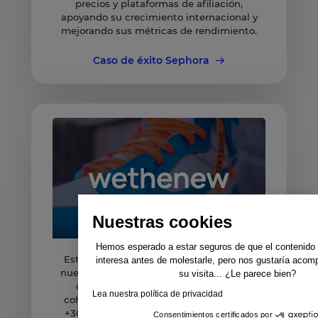
precios y plataformas de afiliación,
apoyando su crecimiento internacional y
mejorando sus métricas de rendimiento.
Caso de éxito Sephora
Nuestras cookies
Hemos esperado a estar seguros de que el contenido d
Este retailer de zapatillas se expandió a
interesa antes de molestarle, pero nos gustaría acom
nuevos mercados distribuyendo feeds en
su visita... ¿Le parece bien?
canales diversificados con un feed
Lea nuestra política de privacidad
coherente. El resultado: un aumento de
+30% en el ROAS de Google Ads y unas
Consentimientos certificados por