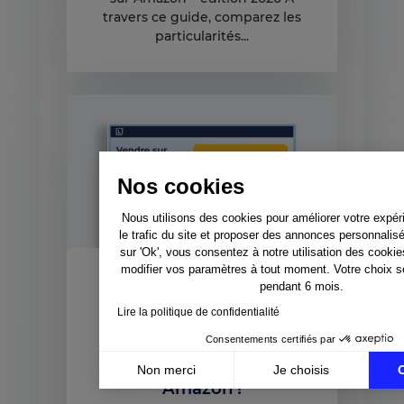
travers ce guide, comparez les
particularités...
Nos cookies
Nous utilisons des cookies pour améliorer votre expér
le trafic du site et proposer des annonces personnalis
sur 'Ok', vous consentez à notre utilisation des cooki
modifier vos paramètres à tout moment. Votre choix 
pendant 6 mois.
Vendor Central, Seller
Central ou les 2 ?
Lire la politique de confidentialité
Choisissez comment
Consentements certifiés par
bien vendre sur
Non merci
Je choisis
Amazon !
Axeptio consent