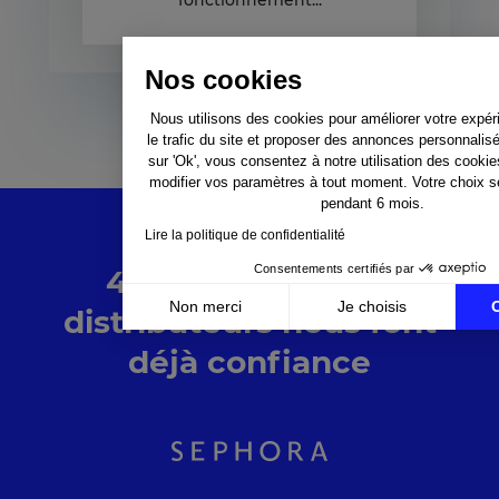
fonctionnement...
Nos cookies
Nous utilisons des cookies pour améliorer votre expér
le trafic du site et proposer des annonces personnalis
sur 'Ok', vous consentez à notre utilisation des cooki
modifier vos paramètres à tout moment. Votre choix 
pendant 6 mois.
Lire la politique de confidentialité
Consentements certifiés par
4 600 marques et
Non merci
Je choisis
distributeurs nous font
Axeptio consent
Plateforme de Gestion du Consentement : Personnali
déjà confiance
Notre plateforme vous permet d'adapter et de gérer v