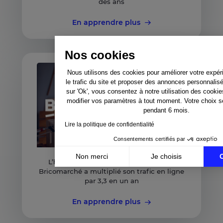
des ans
En apprendre plus
Nos cookies
Nous utilisons des cookies pour améliorer votre expér
le trafic du site et proposer des annonces personnalis
sur 'Ok', vous consentez à notre utilisation des cooki
modifier vos paramètres à tout moment. Votre choix 
pendant 6 mois.
Lire la politique de confidentialité
Consentements certifiés par
Non merci
Je choisis
L’histoire de la croissance : Comment
Bricomarché a multiplié son trafic en ligne
Axeptio consent
Plateforme de Gestion du Consentement : Personnali
par 3,3 en un an
Notre plateforme vous permet d'adapter et de gérer v
En apprendre plus