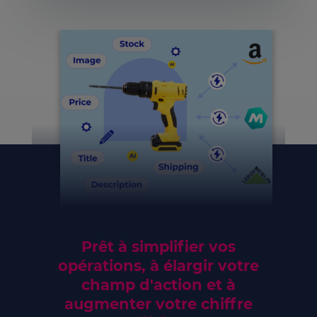
Prêt à simplifier vos
opérations, à élargir votre
champ d'action et à
augmenter votre chiffre