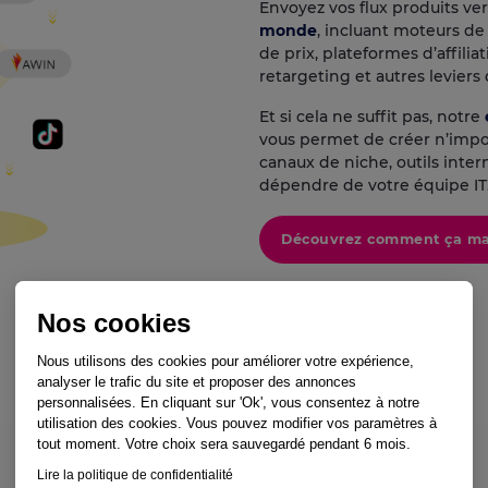
Envoyez vos flux produits ve
monde
, incluant moteurs de
de prix, plateformes d’affilia
retargeting et autres leviers
Et si cela ne suffit pas, notre
vous permet de créer n’impor
canaux de niche, outils inter
dépendre de votre équipe IT
Découvrez comment ça m
Nos cookies
Nous utilisons des cookies pour améliorer votre expérience,
analyser le trafic du site et proposer des annonces
personnalisées. En cliquant sur 'Ok', vous consentez à notre
utilisation des cookies. Vous pouvez modifier vos paramètres à
tout moment. Votre choix sera sauvegardé pendant 6 mois.
Lire la politique de confidentialité