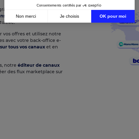
Consentements certifiés par
grâce à plus de
70
ans plus de 40 pays
,
Non merci
Je choisis
OK pour moi
uitive.
Axeptio consent
Plateforme de Gestion du Consentement : Personnalisez vos Option
 vos offres et utilisez notre
Notre plateforme vous permet d'adapter et de gérer vos paramètres d
 avec votre back-office e-
 sur tous vos canaux
et en
as, notre
éditeur de canaux
er des flux marketplace sur