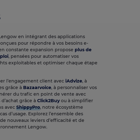
s
Lengow en intégrant des applications
conçues pour répondre à vos besoins e-
en constante expansion propose
plus de
ploi
, pensées pour automatiser vos
hts exploitables et optimiser chaque étape
cer l’engagement client avec
iAdvize
, à
ues grâce à
Bazaarvoice
, à personnaliser vos
énérer du trafic en point de vente avec
rs d’achat grâce à
Click2Buy
ou à simplifier
ons avec
ShippyPro
, notre écosystème
as d’usage. Explorez l’ensemble des
de nouveaux leviers d’efficacité et de
vironnement Lengow.