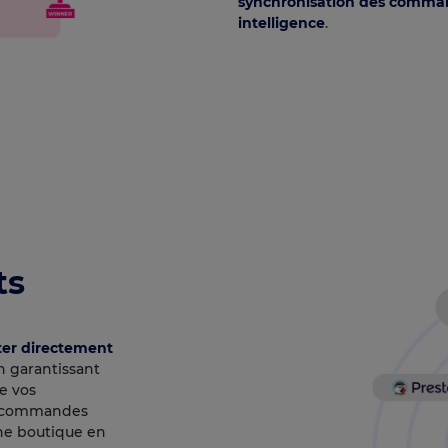
synchronisation des comma
intelligence
.
ts
ter directement
n garantissant
e vos
es commandes
une boutique en