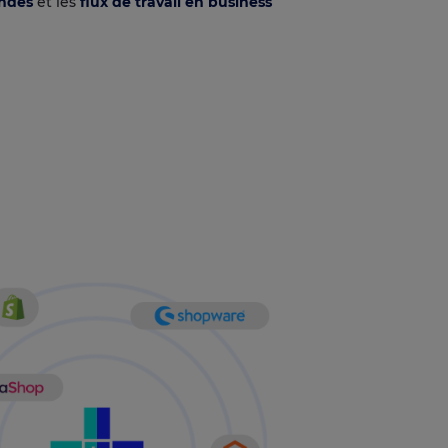
ndes
et les
flux de travail en business