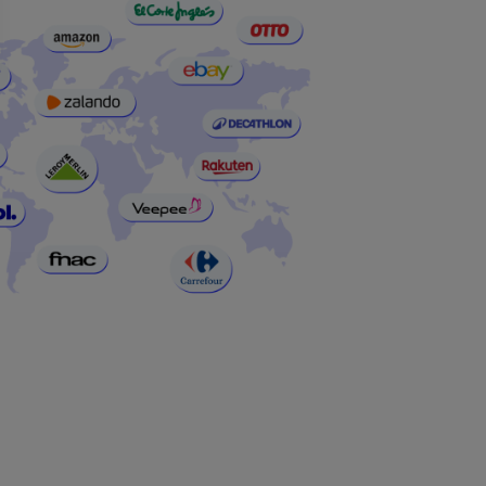
s
e confidentialité, en garantissant la conformité avec les réglementati