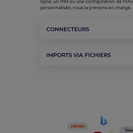
ligne, un PIM ou une configuration de fichi
personnalisée, nous la prenons en charge.
CONNECTEURS
Shopify
Akeneo PIM
Magento
IMPORTS VIA FICHIERS
Magento 2
PrestaShop
Google Cloud Storage
Shopware 5 & 6
FTP/SFTP
Woocommerce
Google Drive
Dropbox
URL & file uploads