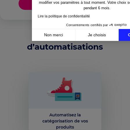
modifier vos paramètres à tout moment. Votre choix 
Télécharger le guide
pendant 6 mois.
Lire la politique de confidentialité
Consentements certifiés par
Exemples
Non merci
Je choisis
Axeptio consent
d’automatisations
Plateforme de Gestion du Consentement : Personnali
Notre plateforme vous permet d'adapter et de gérer v
Automatisez la
catégorisation de vos
produits