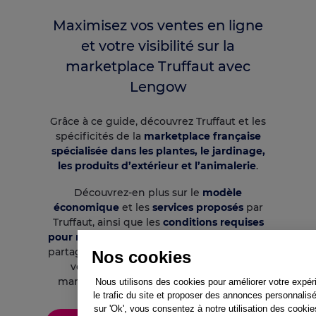
Maximisez vos ventes en ligne
et votre visibilité sur la
marketplace Truffaut avec
Lengow
Grâce à ce guide, découvrez Truffaut et les
spécificités de la
marketplace française
spécialisée dans les plantes, le jardinage,
les produits d’extérieur et l’animalerie
.
Découvrez-en plus sur le
modèle
économique
et les
services proposés
par
Truffaut, ainsi que les
conditions requises
pour rejoindre la plateforme
. Lengow vous
partage également quelques conseils pour
Nos cookies
vous aider à intégrer facilement la
marketplace et atteindre vos objectifs !
Nous utilisons des cookies pour améliorer votre expér
le trafic du site et proposer des annonces personnalis
sur 'Ok', vous consentez à notre utilisation des cooki