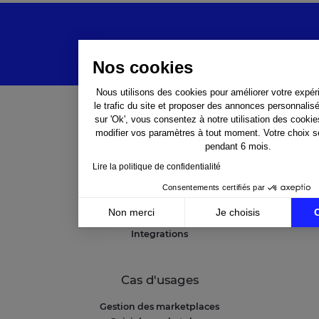
Nos cookies
Nous utilisons des cookies pour améliorer votre expér
le trafic du site et proposer des annonces personnalis
sur 'Ok', vous consentez à notre utilisation des cooki
Solutions
modifier vos paramètres à tout moment. Votre choix 
pendant 6 mois.
NetAmplify
Lire la politique de confidentialité
NetMarkets
Consentements certifiés par
NetRivals
NetMonitor
Non merci
Je choisis
Professional Services
Integrations
Axeptio consent
Plateforme de Gestion du Consentement : Personnali
Notre plateforme vous permet d'adapter et de gérer v
Cas d'usages
Gestion des marketplaces