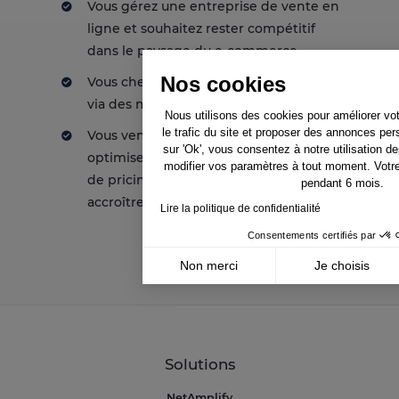
Vous gérez une entreprise de vente en
ligne et souhaitez rester compétitif
dans le paysage du e-commerce.
Nos cookies
Vous cherchez à développer vos ventes
via des marketplaces.
Nous utilisons des cookies pour améliorer vo
le trafic du site et proposer des annonces per
Vous vendez déjà en ligne et voulez
sur 'Ok', vous consentez à notre utilisation 
optimiser vos stratégies publicitaires,
modifier vos paramètres à tout moment. Votr
de pricing ou de marketplace pour
pendant 6 mois.
accroître l’efficacité et la croissance.
Lire la politique de confidentialité
Consentements certifiés par
Non merci
Je choisis
Axeptio consent
Plateforme de Gestion du Consentement : Pe
Notre plateforme vous permet d'adapter et de
Solutions
NetAmplify