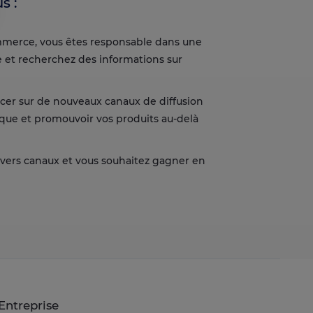
s :
s
mmerce, vous êtes responsable dans une
e confidentialité, en garantissant la conformité avec les réglementati
et recherchez des informations sur
ncer sur de nouveaux canaux de diffusion
ique et promouvoir vos produits au-delà
ivers canaux et vous souhaitez gagner en
Entreprise