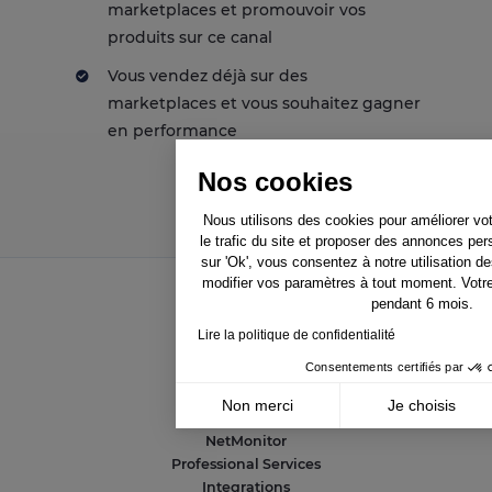
marketplaces et promouvoir vos
produits sur ce canal
Vous vendez déjà sur des
marketplaces et vous souhaitez gagner
en performance
Nos cookies
Nous utilisons des cookies pour améliorer vo
le trafic du site et proposer des annonces per
sur 'Ok', vous consentez à notre utilisation 
modifier vos paramètres à tout moment. Votr
pendant 6 mois.
Solutions
Lire la politique de confidentialité
Consentements certifiés par
NetAmplify
NetMarkets
Non merci
Je choisis
NetRivals
Axeptio consent
NetMonitor
Plateforme de Gestion du Consentement : Pe
Professional Services
Notre plateforme vous permet d'adapter et de
Integrations