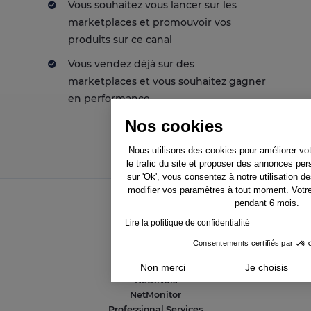
Vous souhaitez vous lancer sur les
marketplaces et promouvoir vos
produits sur ce canal
Vous vendez déjà sur des
marketplaces et vous souhaitez gagner
en performance
Nos cookies
Nous utilisons des cookies pour améliorer vo
le trafic du site et proposer des annonces per
sur 'Ok', vous consentez à notre utilisation 
modifier vos paramètres à tout moment. Votr
pendant 6 mois.
Lire la politique de confidentialité
Solutions
Consentements certifiés par
NetAmplify
NetMarkets
Non merci
Je choisis
NetRivals
Axeptio consent
Plateforme de Gestion du Consentement : Pe
NetMonitor
Professional Services