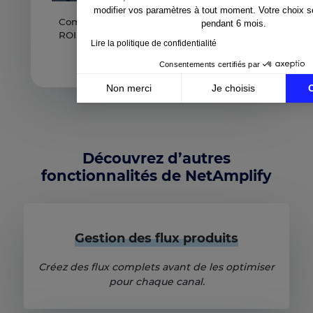
modifier vos paramètres à tout moment. Votre choix 
Comment Eden Park a multiplié par 15 le
pendant 6 mois.
ROI moyen de ses campagnes marketing
Lire la politique de confidentialité
En apprendre plus
Consentements certifiés par
Non merci
Je choisis
Axeptio consent
Plateforme de Gestion du Consentement : Personnali
Notre plateforme vous permet d'adapter et de gérer v
Découvrez d’autres
fonctionnalités de NetAmplify
Gestion des flux produits
Créez des flux complets avant de les optimiser
pour chaque canal.