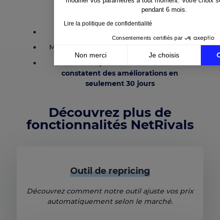
modifier vos paramètres à tout moment. Votre choix 
et efficacement :
pendant 6 mois.
Lire la politique de confidentialité
Onboarding guidé
Consentements certifiés par
Meilleures pratiques dès le premier jour
Non merci
Je choisis
Résultats rapides –
80% des clients
Axeptio consent
constatent des améliorations en
Plateforme de Gestion du Consentement : Personnali
seulement 30 jours
Notre plateforme vous permet d'adapter et de gérer v
Découvrez plus de
fonctionnalités NetRivals
Outil de repricing
Découvrez comment notre outil ajuste vos prix
automatiquement selon le marché.