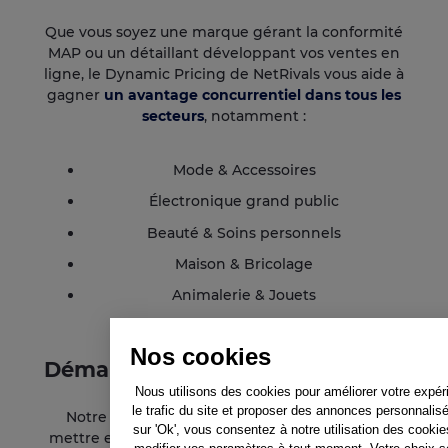
Que vous soyez une marque gérant la conformité
MAP ou un détaillant développant vos ventes en
ligne, le Dynamic Pricing de NetRivals vous aide à
gagner
un avantage concurrentiel dans tous les
secteurs
, notamment :
Mode & Accessoires
Électronique grand public
Beauté & Soins personnels
Maison & Bricolage
Animalerie & Jouets
Nos cookies
Démarrez rapidement
Nous utilisons des cookies pour améliorer votre expér
le trafic du site et proposer des annonces personnalis
Notre équipe Customer Success vous aide à
sur 'Ok', vous consentez à notre utilisation des cooki
mettre en place le Dynamic Pricing rapidement