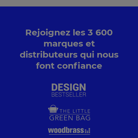
Decathlon, Leroy Merlin, MediaMarkt, et d’autres.
Vous pouvez surveiller des vendeurs spécifiques,
exclure les concurrents peu pertinents et ajuster
votre stratégie de prix pour gagner en visibilité
et en conversions sur vos marchés cibles.
Rejoignez les 3 600
marques et
distributeurs qui nous
font confiance