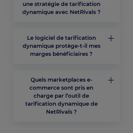
mondiales sur la protection des données et la
une stratégie de tarification
concurrence loyale. C’est une pratique courante
dynamique avec NetRivals ?
parmi les principales plateformes et places de
marché e-commerce.
La mise en place de la tarification dynamique
avec NetRivals est rapide et entièrement
accompagnée. Notre équipe d’intégration vous
Le logiciel de tarification
aide à importer votre catalogue produits, définir
des règles de prix personnalisées et tester les
dynamique protège-t-il mes
ajustements tarifaires grâce à notre mode
marges bénéficiaires ?
sécurisé avant la mise en production,
garantissant un déploiement sans accroc.
Absolument. Avec NetRivals, vous pouvez définir
des seuils de marge minimale et établir des
règles de tarification qui empêchent toute
Quels marketplaces e-
baisse de prix en dessous de votre rentabilité
cible. Cela garantit une tarification compétitive
commerce sont pris en
sans sacrifier votre bénéfice net.
charge par l’outil de
tarification dynamique de
NetRivals ?
NetRivals prend en charge la tarification
dynamique sur les principales places de marché
e-commerce telles qu’Amazon, eBay, Carrefour,