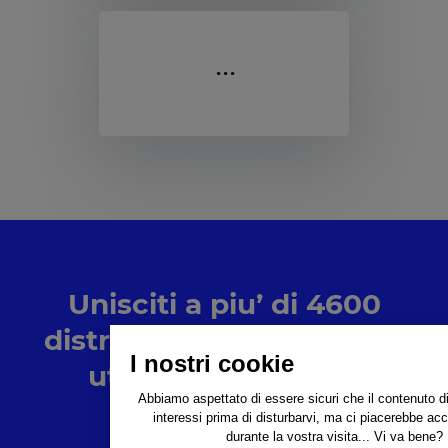
Unisciti a piu’ di 4600
distributori e marchi che
I nostri cookie
utilizzano la nostra
Abbiamo aspettato di essere sicuri che il contenuto di
soluzione
interessi prima di disturbarvi, ma ci piacerebbe a
durante la vostra visita... Vi va bene?