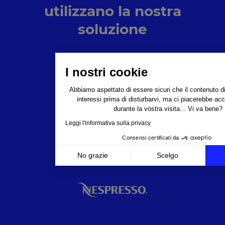
utilizzano la nostra
soluzione
I nostri cookie
Abbiamo aspettato di essere sicuri che il contenuto di
interessi prima di disturbarvi, ma ci piacerebbe a
durante la vostra visita... Vi va bene?
Leggi l'informativa sulla privacy
Consensi certificati da
No grazie
Scelgo
Axeptio consent
Piattaforma di Gestione del Consenso: Personalizza l
La nostra piattaforma ti consente di personalizzare e 