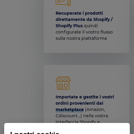
Recuperate i prodotti
direttamente da Shopify /
Shopify Plus
quindi
configurate il vostro flusso
sulla nostra piattaforma
Importate e gestite i vostri
ordini provenienti dai
marketplace
(Amazon,
Cdiscount…) nella vostra
interfaccia Shopify e
sincronizzate i vostri stock