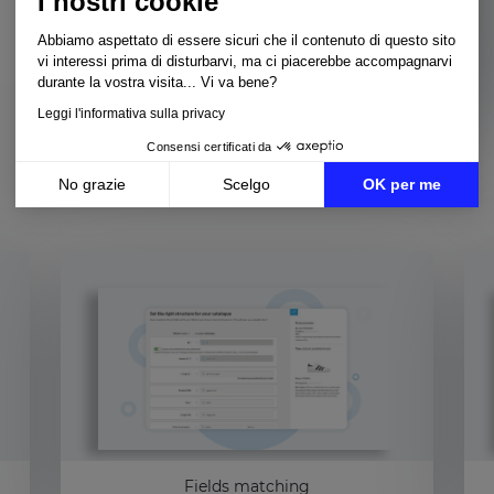
I nostri cookie
per avere sempre schede
prodotti perfettamente
Abbiamo aspettato di essere sicuri che il contenuto di questo sito
aggiornate.
vi interessi prima di disturbarvi, ma ci piacerebbe accompagnarvi
durante la vostra visita... Vi va bene?
Leggi l'informativa sulla privacy
Consensi certificati da
No grazie
Scelgo
OK per me
Axeptio consent
Piattaforma di Gestione del Consenso: Personalizza le tue opzioni
La nostra piattaforma ti consente di personalizzare e gestire le tue 
Fields matching