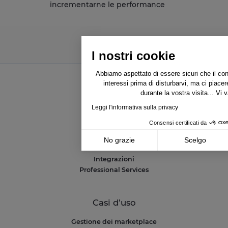
incrementarne le performance
I nostri cookie
Abbiamo aspettato di essere sicuri che il con
interessi prima di disturbarvi, ma ci pia
durante la vostra visita... Vi 
Soluzioni
Leggi l'informativa sulla privacy
NetAmplify
Consensi certificati da
NetMarkets
NetRivals
No grazie
Scelgo
NetMonitor
Axeptio consent
Integrazioni
Piattaforma di Gestione del Consenso: Person
Professional Services
La nostra piattaforma ti consente di personali
Casi d’uso
Gestione dei marketplace