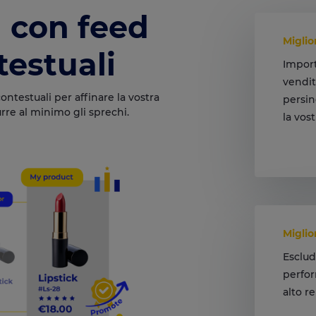
 con feed
Miglio
testuali
Import
vendite
ontestuali per affinare la vostra
persin
urre al minimo gli sprechi.
la vost
Miglio
pertin
Miglio
Esclud
perfor
alto r
Concen