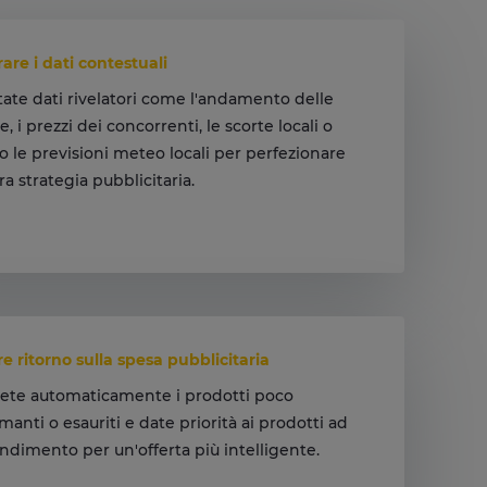
rare i dati contestuali
ate dati rivelatori come l'andamento delle
, i prezzi dei concorrenti, le scorte locali o
o le previsioni meteo locali per perfezionare
ra strategia pubblicitaria.
rate i vostri annunci con informazioni
enti.
re ritorno sulla spesa pubblicitaria
ete automaticamente i prodotti poco
manti o esauriti e date priorità ai prodotti ad
endimento per un'offerta più intelligente.
tratevi su ciò che funziona e riducete i costi