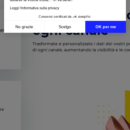
Leggi l'informativa sulla privacy
Ottimizzate i 
Consensi certificati da
ogni canale
No grazie
Scelgo
OK per me
iale
Axeptio consent
Piattaforma di Gestione del Consenso: Personalizza le tue opzioni
Trasformate e personalizzate i dati dei vostri pr
La nostra piattaforma ti consente di personalizzare e gestire le tue 
di ogni canale, aumentando la visibilità e le co
ire