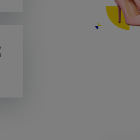
e
i
zate