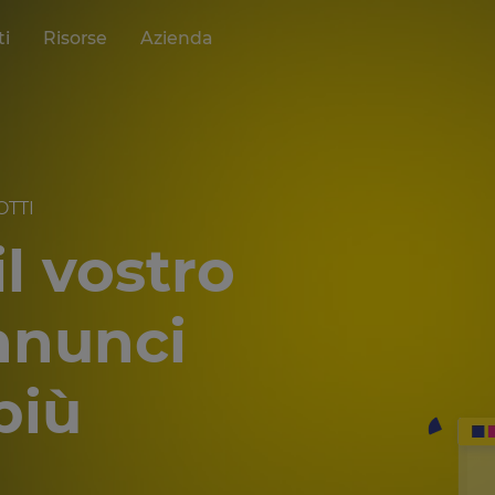
ti
Risorse
Azienda
OTTI
l vostro
nnunci
più