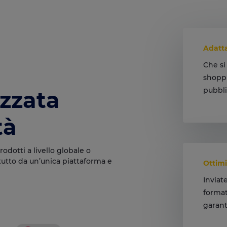
Adatta
Che si 
shoppi
pubblic
izzata
Raggiu
tà
rodotti a livello globale o
 tutto da un’unica piattaforma e
Ottimi
Inviat
format
garan
Conseg