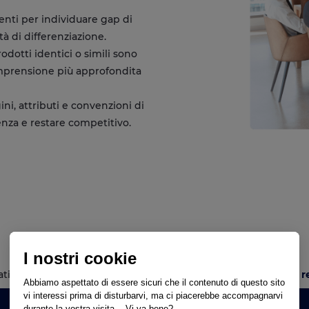
enti per individuare gap di
à di differenziazione.
odotti identici o simili sono
omprensione più approfondita
ni, attributi e convenzioni di
za e restare competitivo.
I nostri cookie
ti più puliti, ecco cosa
il product matching intelligente può r
Abbiamo aspettato di essere sicuri che il contenuto di questo sito
vi interessi prima di disturbarvi, ma ci piacerebbe accompagnarvi
Impatto sul Business
durante la vostra visita... Vi va bene?