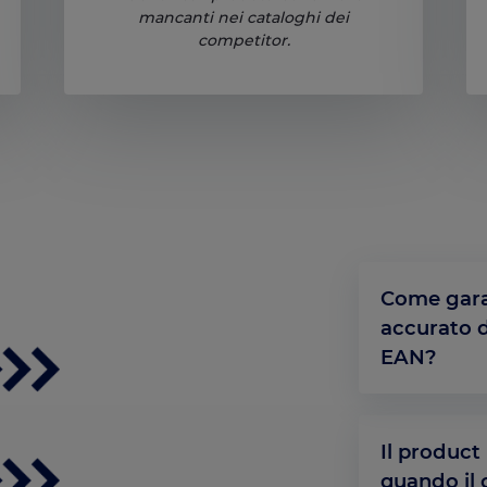
mancanti nei cataloghi dei
competitor.
Come gara
accurato d
EAN?
Nei settori come
prodotti non di
come GTIN o E
Il product
online di vino,
problema nel te
quando il 
con i cataloghi