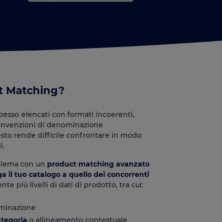
ct Matching?
pesso elencati con formati incoerenti,
convenzioni di denominazione
to rende difficile confrontare in modo
i.
oblema con un
product matching avanzato
ga il tuo catalogo a quello dei concorrenti
e più livelli di dati di prodotto, tra cui:
minazione
ategoria
o allineamento contestuale