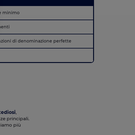
e minimo
menti
zioni di denominazione perfette
impostazioni sulla privacy, garantendo la conformità alle normative. Per
tediosi
,
e principali.
ssiamo più