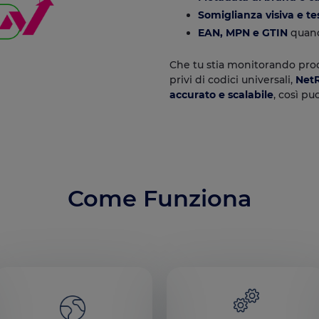
Somiglianza visiva e te
EAN, MPN e GTIN
quand
Che tu stia monitorando prod
privi di codici universali,
NetR
accurato e scalabile
, così pu
Come Funziona