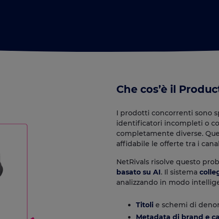
Che cos’è il Produ
I prodotti concorrenti sono s
identificatori incompleti o 
completamente diverse. Ques
affidabile le offerte tra i canal
NetRivals risolve questo pr
basato su AI
. Il sistema
colle
analizzando in modo intelligent
Titoli
e schemi di deno
Metadata di brand e c