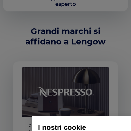
esperto
Grandi marchi si
affidano a Lengow
Come Nespresso sta implementando
I nostri cookie