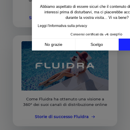
un’esperienza efficace di Shopping &
Search in oltre 47 mercati
Abbiamo aspettato di essere sicuri che il contenuto di
interessi prima di disturbarvi, ma ci piacerebbe a
Storie di successo di Nespresso
durante la vostra visita... Vi va bene?
Leggi l'informativa sulla privacy
Consensi certificati da
No grazie
Scelgo
Axeptio consent
Piattaforma di Gestione del Consenso: Personalizza l
La nostra piattaforma ti consente di personalizzare e 
Come Fluidra ha ottenuto una visione a
360° dei suoi canali di distribuzione online
Storie di successo Fluidra