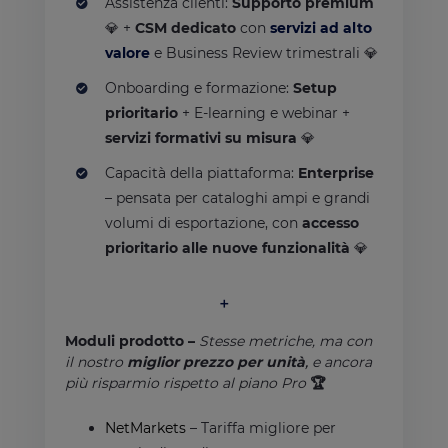
Assistenza clienti:
Supporto premium
💎 +
CSM dedicato
con
servizi ad alto
valore
e
Business Review trimestrali
💎
Onboarding e formazione:
Setup
prioritario
+ E-learning e webinar +
servizi formativi su misura
💎
Capacità della piattaforma:
Enterprise
– pensata per cataloghi ampi e grandi
volumi di esportazione, con
accesso
prioritario alle nuove funzionalità
💎
＋
Moduli prodotto –
Stesse metriche, ma con
il nostro
miglior prezzo per unità
,
e ancora
più risparmio rispetto al piano Pro
🏆
NetMarkets
– Tariffa migliore per