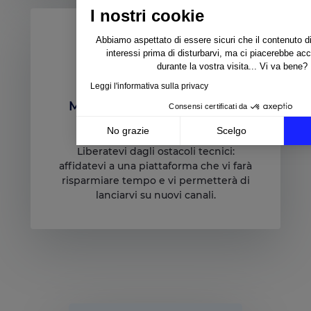
I nostri cookie
Abbiamo aspettato di essere sicuri che il contenuto di
interessi prima di disturbarvi, ma ci piacerebbe a
durante la vostra visita... Vi va bene?
Leggi l'informativa sulla privacy
Migliorate l’efficienza della
Consensi certificati da
vostra attività
No grazie
Scelgo
Liberatevi dagli ostacoli tecnici:
Axeptio consent
Piattaforma di Gestione del Consenso: Personalizza l
affidatevi a una piattaforma che vi farà
La nostra piattaforma ti consente di personalizzare e 
risparmiare tempo e vi permetterà di
lanciarvi su nuovi canali.