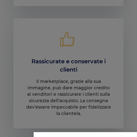
Rassicurate e conservate i
clienti
Il marketplace, grazie alla sua
immagine, può dare maggior credito
ai venditori e rassicurare i clienti sulla
sicurezza dell’acquisto. La consegna
dev’essere impeccabile per fidelizzare
la clientela.