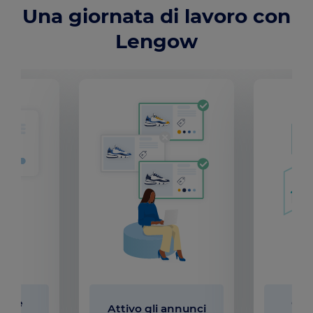
Una giornata di lavoro con
Lengow
hede
Gest
Attivo gli annunci