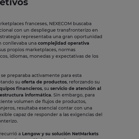
etivos
marketplaces franceses, NEXECOM buscaba
acional con un despliegue transfronterizo en
 estrategia representaba una gran oportunidad
n conllevaba una
complejidad operativa
a sus propios marketplaces, normas
ticos, idiomas, monedas y expectativas de los
 se preparaba activamente para esta
ptando su
oferta de productos
, reforzando su
quipos financieros
, su
servicio de atención al
aestructura informática
. Sin embargo, para
ciente volumen de flujos de productos,
njeros, resultaba esencial contar con una
exible capaz de responder a las exigencias del
nterizo.
recurrió a
Lengow y su solución NetMarkets