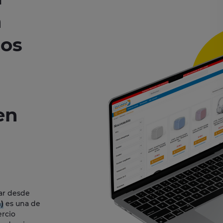
n
ños
en
ar desde
)
es una de
ercio