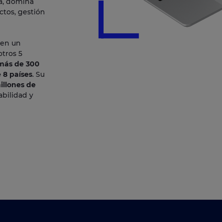
ia, domina
ctos, gestión
 en un
otros 5
más de 300
 8 países
. Su
illones de
abilidad y