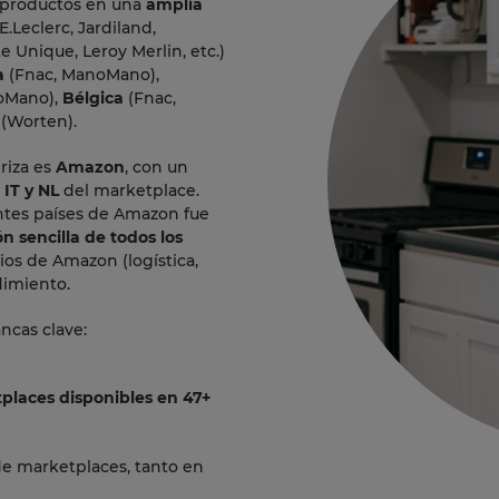
 productos en una
amplia
E.Leclerc, Jardiland,
 Unique, Leroy Merlin, etc.)
a
(Fnac, ManoMano),
oMano),
Bélgica
(Fnac,
(Worten).
riza es
Amazon
, con un
 IT y NL
del marketplace.
entes países de Amazon fue
ón sencilla de todos los
os de Amazon (logística,
dimiento.
ncas clave:
places disponibles en 47+
 de marketplaces, tanto en