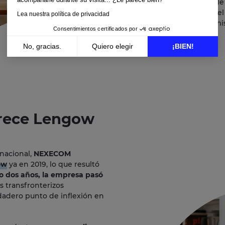
en
2019
, para beneficiarse d
fácilmente la integración y 
Lea nuestra política de privacidad
europeos, garantizando al mi
Consentimientos certificados por
No, gracias.
Quiero elegir
¡BIEN!
Axeptio consent
Plataforma de Gestión de Consentimiento: Personaliza tus Opciones
Nuestra plataforma te permite personalizar y gestionar tus ajustes 
frece Lengow
rnacional,
NEXECOM
ow
ya en 2019, lo que resultó
lo dos años, la empresa pasó
os transfronterizos
dadero punto de inflexión en