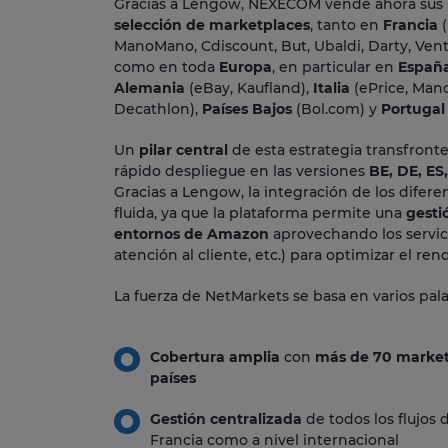
Gracias a Lengow, NEXECOM vende ahora sus
selección de marketplaces
, tanto en
Francia
(
ManoMano, Cdiscount, But, Ubaldi, Darty, Vente
como en toda
Europa
, en particular en
Españ
Alemania
(eBay, Kaufland),
Italia
(ePrice, Man
Decathlon),
Países Bajos
(Bol.com) y
Portugal
Un
pilar central
de esta estrategia transfronte
rápido despliegue en las versiones
BE, DE, ES,
Gracias a Lengow, la integración de los difer
fluida, ya que la plataforma permite una
gesti
entornos de Amazon
aprovechando los servici
atención al cliente, etc.) para optimizar el ren
La fuerza de NetMarkets se basa en varios pala
Cobertura amplia
con
más de 70 market
países
Gestión centralizada
de todos los flujos
Francia como a nivel internacional