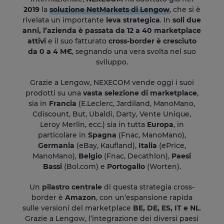
2019
la
soluzione NetMarkets di Lengow
, che si è
rivelata un importante
leva strategica
. In
soli due
anni, l’azienda è passata da 12 a 40 marketplace
attivi
e il suo fatturato
cross-border è cresciuto
da 0 a 4 M€
, segnando una vera svolta nel suo
sviluppo.
Grazie a Lengow, NEXECOM vende oggi i suoi
prodotti su una
vasta selezione di marketplace
,
sia in
Francia
(E.Leclerc, Jardiland, ManoMano,
Cdiscount, But, Ubaldi, Darty, Vente Unique,
Leroy Merlin, ecc.) sia in tutta
Europa
, in
particolare in
Spagna
(Fnac, ManoMano),
Germania
(eBay, Kaufland),
Italia
(ePrice,
ManoMano),
Belgio
(Fnac, Decathlon),
Paesi
Bassi
(Bol.com) e
Portogallo
(Worten).
Un
pilastro centrale
di questa strategia cross-
border è
Amazon
, con un’espansione rapida
sulle versioni del marketplace
BE, DE, ES, IT e NL
.
Grazie a Lengow, l’integrazione dei diversi paesi