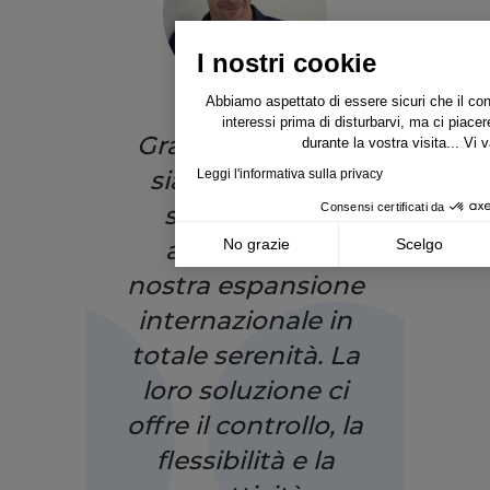
I nostri cookie
Abbiamo aspettato di essere sicuri che il con
interessi prima di disturbarvi, ma ci pia
Grazie a Lengow,
durante la vostra visita... Vi 
siamo riusciti a
Leggi l'informativa sulla privacy
Consensi certificati da
strutturare e
accelerare la
No grazie
Scelgo
nostra espansione
Axeptio consent
Piattaforma di Gestione del Consenso: Person
internazionale in
La nostra piattaforma ti consente di personali
totale serenità. La
loro soluzione ci
offre il controllo, la
flessibilità e la