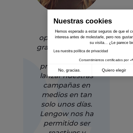
Nuestras cookies
Hemos
Hemos esperado a estar seguros de que el con
optimizado una
interesa antes de molestarle, pero nos gusta
su visita... ¿Le parece b
gran cantidad de
Lea nuestra política de privacidad
datos de
Consentimientos certificados por
productos para
No, gracias.
Quiero elegir
lanzar nuestras
Axeptio consent
Plataforma de Gestión de Consentimiento: Pe
campañas en
Nuestra plataforma te permite personalizar y 
medios en tan
solo unos días.
Lengow nos ha
permitido ser
reactivos y