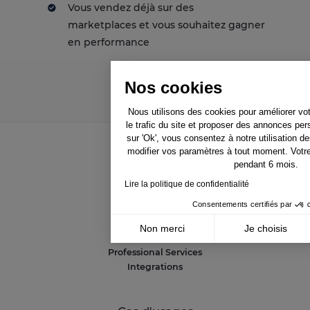
Vous vendez déjà sur des
marketplaces et vous souhaitez gagner
en performance
Nos cookies
Nous utilisons des cookies pour améliorer vo
le trafic du site et proposer des annonces per
sur 'Ok', vous consentez à notre utilisation 
modifier vos paramètres à tout moment. Votr
pendant 6 mois.
Solutions
Lire la politique de confidentialité
NetAmplify
Consentements certifiés par
NetMarkets
NetRivals
Non merci
Je choisis
NetMonitor
Axeptio consent
Professional Services
Plateforme de Gestion du Consentement : Pe
Integrations
Notre plateforme vous permet d'adapter et de