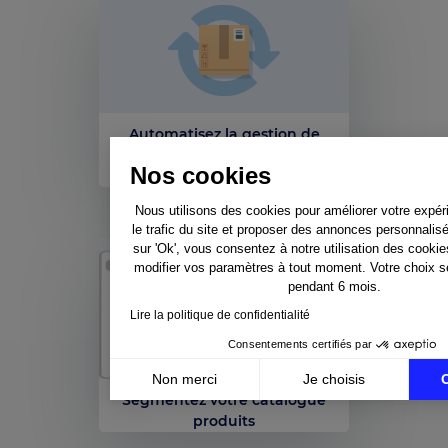
Automatisez la gestion de
vos commandes
Nos cookies
marketplaces
Nous utilisons des cookies pour améliorer votre expér
le trafic du site et proposer des annonces personnalis
sur 'Ok', vous consentez à notre utilisation des cooki
modifier vos paramètres à tout moment. Votre choix 
pendant 6 mois.
Lire la politique de confidentialité
Consentements certifiés par
Non merci
Je choisis
Segmentez votre catalogue
Axeptio consent
Plateforme de Gestion du Consentement : Personnali
produits
Notre plateforme vous permet d'adapter et de gérer v