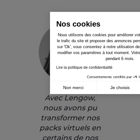
Nos cookies
Nous utilisons des cookies pour améliorer vo
le trafic du site et proposer des annonces per
sur 'Ok', vous consentez à notre utilisation 
modifier vos paramètres à tout moment. Votr
pendant 6 mois.
Lire la politique de confidentialité
Consentements certifiés par
Non merci
Je choisis
Avec Lengow,
Axeptio consent
Plateforme de Gestion du Consentement : Pe
nous avons pu
Notre plateforme vous permet d'adapter et de
transformer nos
packs virtuels en
certains de nos