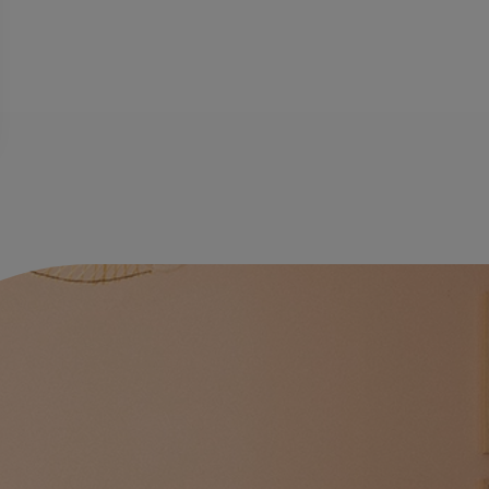
s
e confidentialité, en garantissant la conformité avec les réglementati