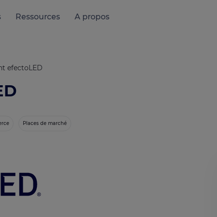
s
Ressources
A propos
ent efectoLED
LED
erce
Places de marché