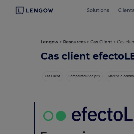
Solutions
Client
Lengow
>
Resources
>
Cas Client
>
Cas cli
Cas client efecto
Cas Client
Comparateur de prix
Marché e-comm