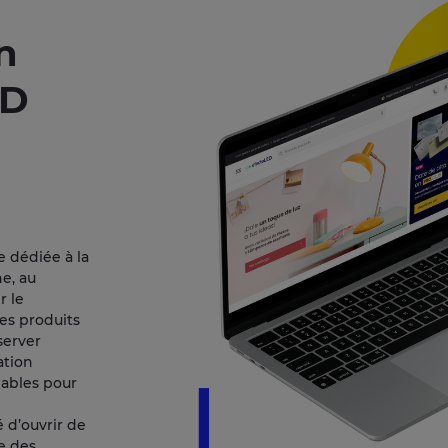
n
ED
e dédiée à la
e, au
r le
es produits
server
ation
dables pour
é d’ouvrir de
e des