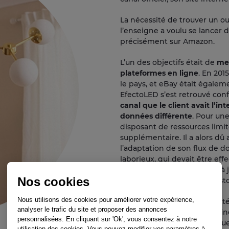
La nécessité de trouver un 
l’enseigne a voulu se lancer 
précisément sur Amazon.
L’un des objectifs était de
met
plateformes en ligne
. En 201
le pays, et eBay était égaleme
EfectoLED s’est retrouvé conf
canal que le client avait l’in
données différente
. Pour un
disposant de ressources limit
supplémentaire. Il a alors dû
l’adaptation de son flux de d
laborieux, qui devait être eff
nouveaux produits, mettre à 
Nos cookies
mettre à jour les prix ou le st
Nous utilisons des cookies pour améliorer votre expérience,
En 2015, EfectoLED a contac
analyser le trafic du site et proposer des annonces
qui les a rapidement convainc
personnalisées. En cliquant sur 'Ok', vous consentez à notre
offrait réellement tout ce qu
utilisation des cookies. Vous pouvez modifier vos paramètres à