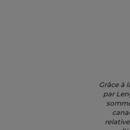
Grâce à l
par Len
sommes
canau
relativ