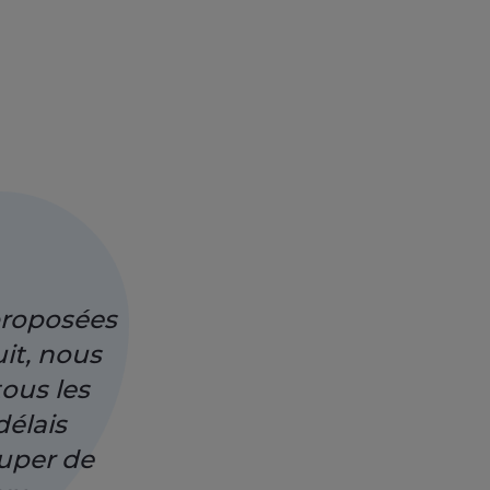
 proposées
it, nous
ous les
délais
cuper de