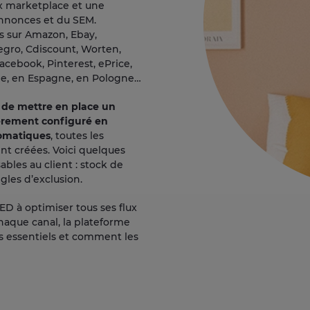
x marketplace et une
annonces et du SEM.
s sur Amazon, Ebay,
legro, Cdiscount, Worten,
acebook, Pinterest, ePrice,
gne, en Espagne, en Pologne…
D de mettre en place un
tièrement configuré en
tomatiques
, toutes les
nt créées. Voici quelques
bles au client : stock de
gles d’exclusion.
ED à optimiser tous ses flux
haque canal, la plateforme
s essentiels et comment les