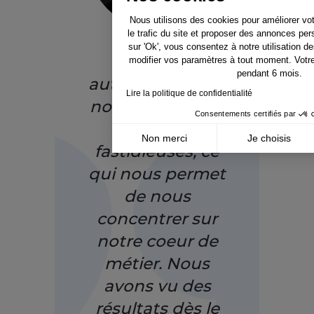
Nous utilisons des cookies pour améliorer vo
le trafic du site et proposer des annonces per
sur 'Ok', vous consentez à notre utilisation 
Netrivals a
modifier vos paramètres à tout moment. Votr
pendant 6 mois.
automatisé pour
Lire la politique de confidentialité
nous des tâches
Consentements certifiés par
manuelles
Non merci
Je choisis
fastidieuses, ce
Axeptio consent
Plateforme de Gestion du Consentement : Pe
qui nous permet
Notre plateforme vous permet d'adapter et de
de nous
concentrer sur
notre coeur de
métier. Nous
avons vu des
résultats dès le