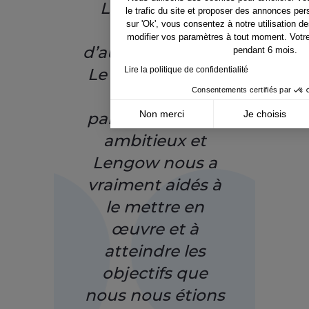
Lengow et sa
le trafic du site et proposer des annonces per
sur 'Ok', vous consentez à notre utilisation 
plateforme
modifier vos paramètres à tout moment. Votr
d’automatisation.
pendant 6 mois.
Lire la politique de confidentialité
Le projet Google
Consentements certifiés par
LIA était
Non merci
Je choisis
particulièrement
Axeptio consent
ambitieux et
Plateforme de Gestion du Consentement : Pe
Lengow nous a
Notre plateforme vous permet d'adapter et de
vraiment aidés à
le mettre en
œuvre et à
atteindre les
objectifs que
nous nous étions