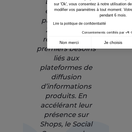
Lengow ont
sur 'Ok', vous consentez à notre utilisation 
entamé leur
modifier vos paramètres à tout moment. Votr
pendant 6 mois.
partenariat en
Lire la politique de confidentialité
2015 afin de
Consentements certifiés par
répondre aux
Non merci
Je choisis
premiers besoins
Axeptio consent
Plateforme de Gestion du Consentement : Pe
liés aux
Notre plateforme vous permet d'adapter et de
plateformes de
diffusion
d’informations
produits. En
accélérant leur
présence sur
Shops, le Social